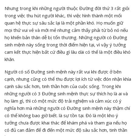
Nhưng trong khi những người thuộc Đường đời thứ 3 rất giỏi
trong việc thu hút người khác, thì việc hình thành một mối
quan hệ thực sự sâu sắc lại là một phần khó. Họ muốn giữ
mọi thứ vui vẻ và mới mẻ nhưng cảm thấy phải từ bỏ nó nếu
họ khiến bản thân dễ bị tổn thương. Những người có Đường
sinh mệnh này sống trong thời điểm hiện tại, vì vậy ý ​​tưởng
cam kết thực hiện bất cứ điều gì lâu dài có thể là một điều khó
khăn.
Người có số Đường sinh mệnh này rất vui khi được ở bên
cạnh, nhưng cũng có thể thu được lợi ích từ việc đón nhận khía
cạnh sâu sắc hơn, tinh thần hơn của cuộc sống. Trong khi
những người có 3 Đường sinh mệnh thực sự thích họ là ai và
họ làm gì, thì có một mức độ trải nghiệm và cảm xúc có ý
nghĩa hơn mà những người có Đường sinh mệnh này thậm chí
có thể không bao giờ biết. là sự tồn tại. Đó là một kho ý
tưởng chưa được khai thác để khám phá và tham gia nếu họ
có đủ can đảm để đi đến một mức độ sâu sắc hơn, tinh thần