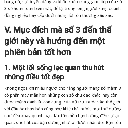
bùng nổ, sự duyên dáng và khôn khéo trong giao tiếp của số
3 sẽ hoàn toàn biến mất, để lại trong lòng người xung quanh,
đồng nghiệp hay cấp dưới những lời tổn thương sâu sắc.
V. Mục đích mà số 3 đến thế
giới này và hướng đến một
phiên bản tốt hơn
1. Một lối sống lạc quan thu hút
những điều tốt đẹp
Không ngoa khi nhiều người cho rằng người mang số mệnh 3
có phần may mắn hơn những con số chủ đạo khác, hay còn
được mệnh danh là “con cưng” của Vũ trụ. Bước vào thế giới
với đầu óc nhạy bén cũng như khiếu hài hước, mọi thứ dường
như đều xoay quanh bạn. Khi tâm hồn bạn hướng đến sự lạc
quan, sức hút của bạn dường như sẽ được nhân đôi. Bạn tỏa