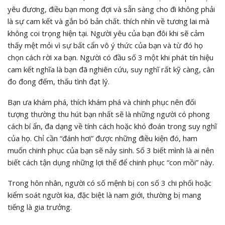
yêu đương, điều bạn mong đợi và sẵn sàng cho đi không phải
là sự cam kết và gắn bó bản chất. thích nhìn về tương lai mà
không coi trọng hiện tại. Người yêu của bạn đôi khi sẽ cảm
thấy mệt mỏi vì sự bất cẩn vô ý thức của bạn và từ đó họ
chọn cách rời xa bạn. Người có đầu số 3 một khi phát tín hiệu
cam kết nghĩa là bạn đã nghiên cứu, suy nghĩ rất kỹ càng, cân
đo đong đếm, thấu tình đạt lý.
Bạn ưa khám phá, thích khám phá và chinh phục nên đối
tượng thường thu hút bạn nhất sẽ là những người có phong
cách bí ẩn, đa dạng về tính cách hoặc khó đoán trong suy nghĩ
của họ. Chỉ cần “đánh hơi” được những điều kiện đó, ham
muốn chinh phục của bạn sẽ nảy sinh. Số 3 biết mình là ai nên
biết cách tận dụng những lợi thế để chinh phục “con mồi” này.
Trong hôn nhân, người có số mệnh bị con số 3 chi phối hoặc
kiểm soát người kia, đặc biệt là nam giới, thường bị mang
tiếng là gia trưởng.