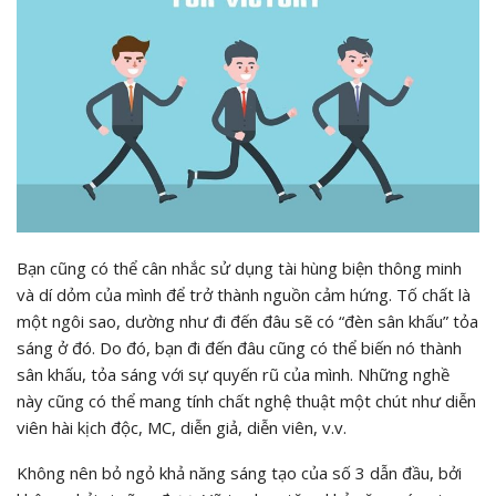
Bạn cũng có thể cân nhắc sử dụng tài hùng biện thông minh
và dí dỏm của mình để trở thành nguồn cảm hứng. Tố chất là
một ngôi sao, dường như đi đến đâu sẽ có “đèn sân khấu” tỏa
sáng ở đó. Do đó, bạn đi đến đâu cũng có thể biến nó thành
sân khấu, tỏa sáng với sự quyến rũ của mình. Những nghề
này cũng có thể mang tính chất nghệ thuật một chút như diễn
viên hài kịch độc, MC, diễn giả, diễn viên, v.v.
Không nên bỏ ngỏ khả năng sáng tạo của số 3 dẫn đầu, bởi