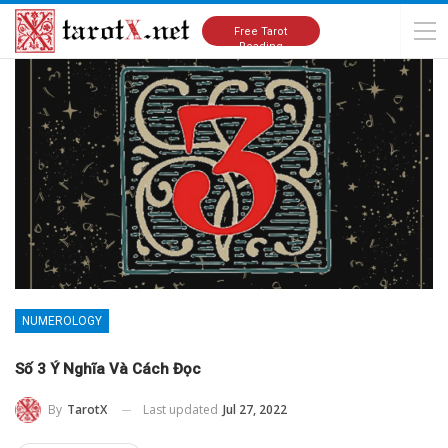
Home
Numerology
Free Tarot
Reading
NUMEROLOGY
Số 3 Ý Nghĩa Và Cách Đọc
Last updated
Jul 27, 2022
By
TarotX