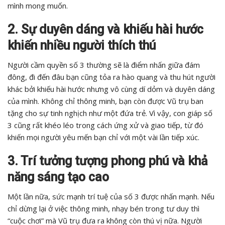
mình mong muốn.
2. Sự duyên dáng và khiếu hài hước
khiến nhiều người thích thú
Người cầm quyền số 3 thường sẽ là điểm nhấn giữa đám
đông, đi đến đâu bạn cũng tỏa ra hào quang và thu hút người
khác bởi khiếu hài hước nhưng vô cùng dí dỏm và duyên dáng
của mình. Không chỉ thông minh, bạn còn được Vũ trụ ban
tặng cho sự tinh nghịch như một đứa trẻ. Vì vậy, con giáp số
3 cũng rất khéo léo trong cách ứng xử và giao tiếp, từ đó
khiến mọi người yêu mến bạn chỉ với một vài lần tiếp xúc.
3. Trí tưởng tượng phong phú và khả
năng sáng tạo cao
Một lần nữa, sức mạnh trí tuệ của số 3 được nhấn mạnh. Nếu
chỉ dừng lại ở việc thông minh, nhạy bén trong tư duy thì
“cuộc chơi” mà Vũ trụ đưa ra không còn thú vị nữa. Người