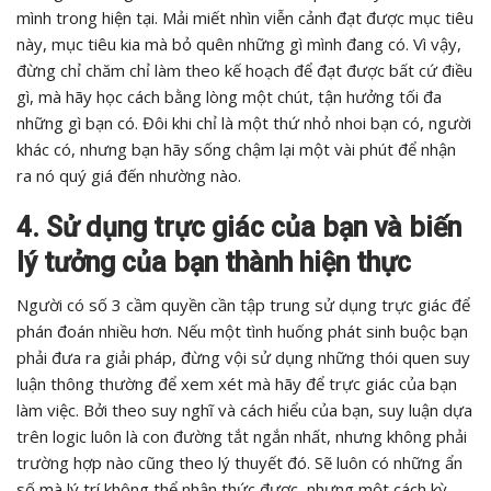
mình trong hiện tại. Mải miết nhìn viễn cảnh đạt được mục tiêu
này, mục tiêu kia mà bỏ quên những gì mình đang có. Vì vậy,
đừng chỉ chăm chỉ làm theo kế hoạch để đạt được bất cứ điều
gì, mà hãy học cách bằng lòng một chút, tận hưởng tối đa
những gì bạn có. Đôi khi chỉ là một thứ nhỏ nhoi bạn có, người
khác có, nhưng bạn hãy sống chậm lại một vài phút để nhận
ra nó quý giá đến nhường nào.
4. Sử dụng trực giác của bạn và biến
lý tưởng của bạn thành hiện thực
Người có số 3 cầm quyền cần tập trung sử dụng trực giác để
phán đoán nhiều hơn. Nếu một tình huống phát sinh buộc bạn
phải đưa ra giải pháp, đừng vội sử dụng những thói quen suy
luận thông thường để xem xét mà hãy để trực giác của bạn
làm việc. Bởi theo suy nghĩ và cách hiểu của bạn, suy luận dựa
trên logic luôn là con đường tắt ngắn nhất, nhưng không phải
trường hợp nào cũng theo lý thuyết đó. Sẽ luôn có những ẩn
số mà lý trí không thể nhận thức được, nhưng một cách kỳ