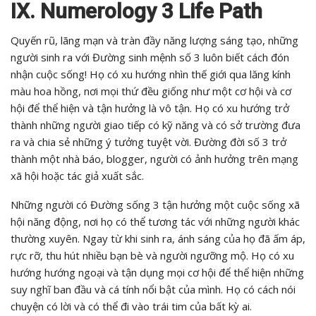
IX.
Numerology 3 Life Path
Quyến rũ, lãng mạn và tràn đầy năng lượng sáng tạo, những
người sinh ra với Đường sinh mệnh số 3 luôn biết cách đón
nhận cuộc sống! Họ có xu hướng nhìn thế giới qua lăng kính
màu hoa hồng, nơi mọi thứ đều giống như một cơ hội và cơ
hội để thể hiện và tận hưởng là vô tận. Họ có xu hướng trở
thành những người giao tiếp có kỹ năng và có sở trường đưa
ra và chia sẻ những ý tưởng tuyệt vời. Đường đời số 3 trở
thành một nhà báo, blogger, người có ảnh hưởng trên mạng
xã hội hoặc tác giả xuất sắc.
Những người có Đường sống 3 tận hưởng một cuộc sống xã
hội năng động, nơi họ có thể tương tác với những người khác
thường xuyên. Ngay từ khi sinh ra, ánh sáng của họ đã ấm áp,
rực rỡ, thu hút nhiều bạn bè và người ngưỡng mộ. Họ có xu
hướng hướng ngoại và tận dụng mọi cơ hội để thể hiện những
suy nghĩ ban đầu và cá tính nổi bật của mình. Họ có cách nói
chuyện có lời và có thể đi vào trái tim của bất kỳ ai.