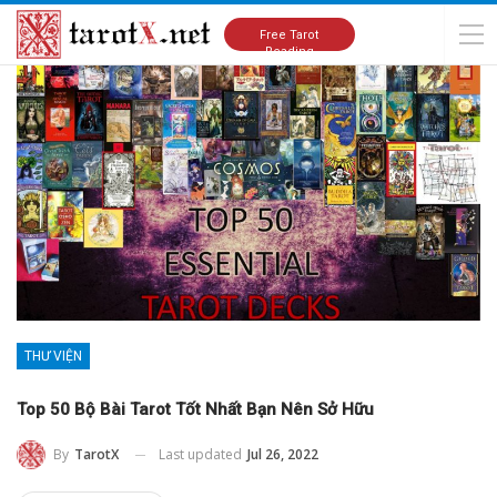
Home
Thư viện
Free Tarot
Reading
THƯ VIỆN
Top 50 Bộ Bài Tarot Tốt Nhất Bạn Nên Sở Hữu
Last updated
Jul 26, 2022
By
TarotX