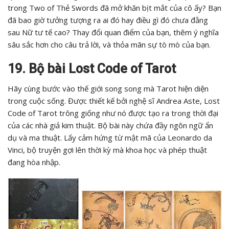
trong Two of Thẻ Swords đã mở khăn bịt mắt của cô ấy? Bạn
đã bao giờ tưởng tượng ra ai đó hay điều gì đó chưa đằng
sau Nữ tư tế cao? Thay đổi quan điểm của bạn, thêm ý nghĩa
sâu sắc hơn cho câu trả lời, và thỏa mãn sự tò mò của bạn.
19. Bộ bài Lost Code of Tarot
Hãy cùng bước vào thế giới song song mà Tarot hiện diện
trong cuộc sống. Được thiết kế bởi nghệ sĩ Andrea Aste, Lost
Code of Tarot trông giống như nó được tạo ra trong thời đại
của các nhà giả kim thuật. Bộ bài này chứa đầy ngôn ngữ ẩn
dụ và ma thuật. Lấy cảm hứng từ mật mã của Leonardo da
Vinci, bộ truyện gợi lên thời kỳ mà khoa học và phép thuật
đang hòa nhập.