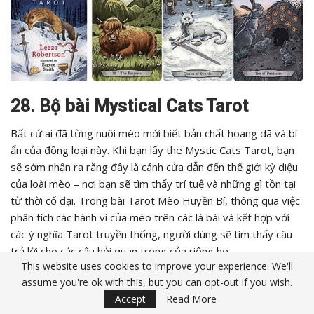
28. Bộ bài Mystical Cats Tarot
Bất cứ ai đã từng nuôi mèo mới biết bản chất hoang dã và bí
ẩn của đồng loại này. Khi bạn lấy the Mystic Cats Tarot, bạn
sẽ sớm nhận ra rằng đây là cánh cửa dẫn đến thế giới kỳ diệu
của loài mèo – nơi bạn sẽ tìm thấy trí tuệ và những gì tồn tại
từ thời cổ đại. Trong bài Tarot Mèo Huyền Bí, thông qua việc
phân tích các hành vi của mèo trên các lá bài và kết hợp với
các ý nghĩa Tarot truyền thống, người dùng sẽ tìm thấy câu
trả lời cho các câu hỏi quan trọng của riêng họ.
This website uses cookies to improve your experience. We'll
29. Bộ bài Fantastical Creatures
assume you're ok with this, but you can opt-out if you wish.
Accept
Read More
Tarot