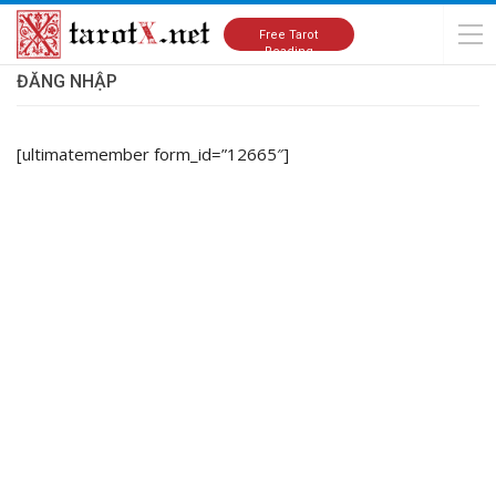
Home
Đăng nhập
Free Tarot
Reading
ĐĂNG NHẬP
[ultimatemember form_id=”12665″]