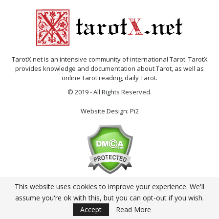
TarotX.net is an intensive community of international Tarot. TarotX
provides knowledge and documentation about Tarot, as well as
online Tarot reading, daily Tarot.
© 2019 - All Rights Reserved.
Website Design:
Pi2
This website uses cookies to improve your experience. We'll
English
Tiếng Việt
assume you're ok with this, but you can opt-out if you wish.
Accept
Read More